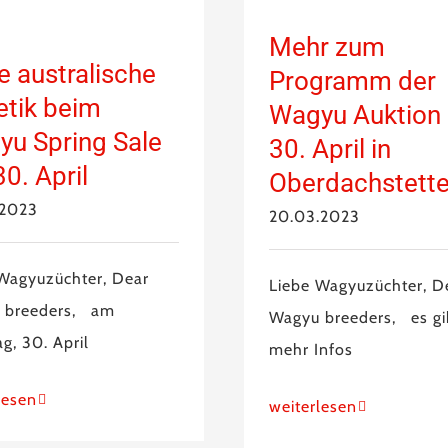
Mehr zum
 australische
Programm der
tik beim
Wagyu Auktion
u Spring Sale
30. April in
0. April
Oberdachstett
.2023
20.03.2023
Wagyuzüchter, Dear
Liebe Wagyuzüchter, D
 breeders, am
Wagyu breeders, es gi
g, 30. April
mehr Infos
lesen
weiterlesen