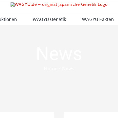
uktionen
WAGYU Genetik
WAGYU Fakten
News
Home
•
News