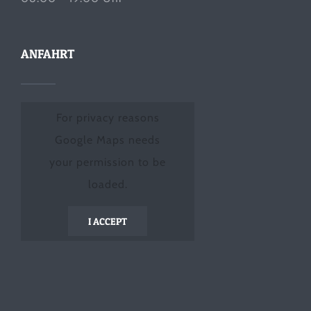
ANFAHRT
For privacy reasons
Google Maps needs
your permission to be
loaded.
I ACCEPT