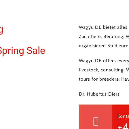
g
Wagyu DE bietet alle
Zuchttiere, Beratung. 
organisieren Studienre
Spring Sale
Wagyu DE offers ever
livestock, consulting.
tours for breeders. Ha
Dr. Hubertus Diers
Konta
+4