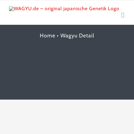
Skip
to
content
Home
•
Wagyu Detail