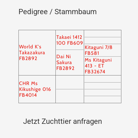
Pedigree / Stammbaum
Takaei 1412
100 FB609
World K's
Kitaguni 7/8
Takazakura
FB581
Dai Ni
FB2892
Ms Kitaguni
Sakura
413 - ET
FB2892
FB32674
CHR Ms
Kikushige 016
FB4014
Jetzt Zuchttier anfragen