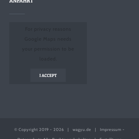
ANFAHRT
For privacy reasons
Google Maps needs
your permission to be
loaded.
I ACCEPT
© Copyright 2019 -
2026 |
wagyu.de
|
Impressum
-