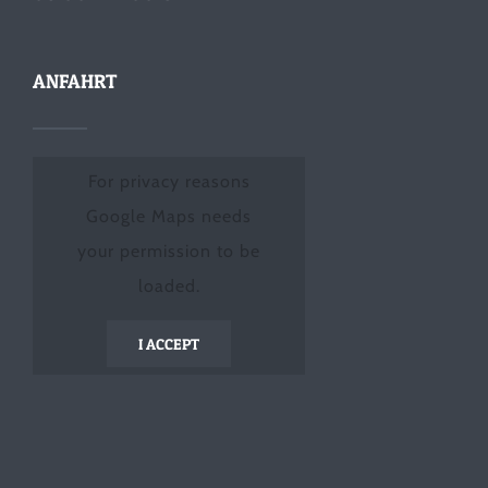
ANFAHRT
For privacy reasons
Google Maps needs
your permission to be
loaded.
I ACCEPT