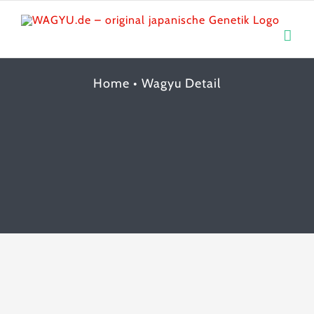
Skip
to
content
Home
•
Wagyu Detail