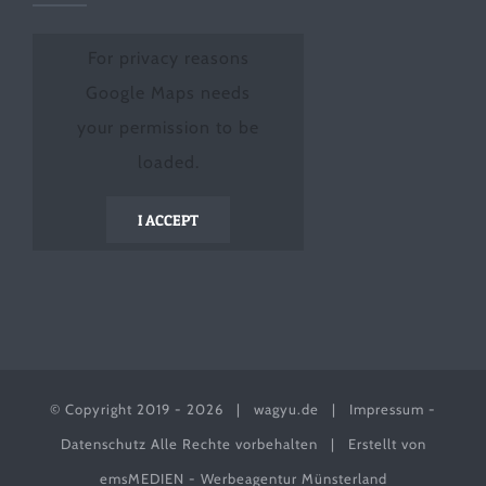
For privacy reasons
Google Maps needs
your permission to be
loaded.
I ACCEPT
© Copyright 2019 -
2026 |
wagyu.de
|
Impressum
-
Datenschutz
Alle Rechte vorbehalten | Erstellt von
emsMEDIEN - Werbeagentur Münsterland