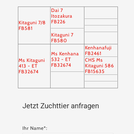
Dai 7
Itozakura
FB226
Kitaguni 7/8
FB581
Kitaguni 7
FB580
Kenhanafuji
FB2461
Ms Kenhana
532 - ET
CHS Ms
Ms Kitaguni
FB32674
Kitaguni 586
413 - ET
FB15635
FB32674
Jetzt Zuchttier anfragen
Ihr Name*: