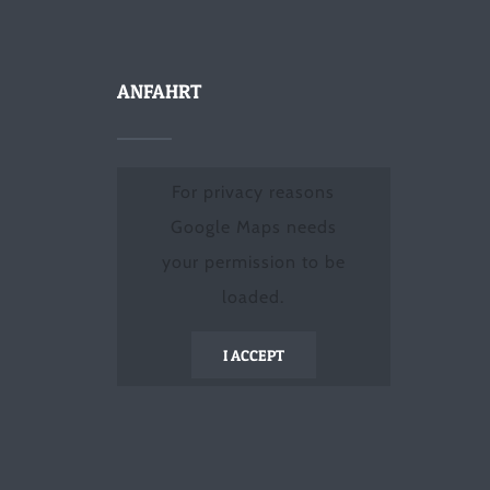
ANFAHRT
For privacy reasons
Google Maps needs
your permission to be
loaded.
I ACCEPT