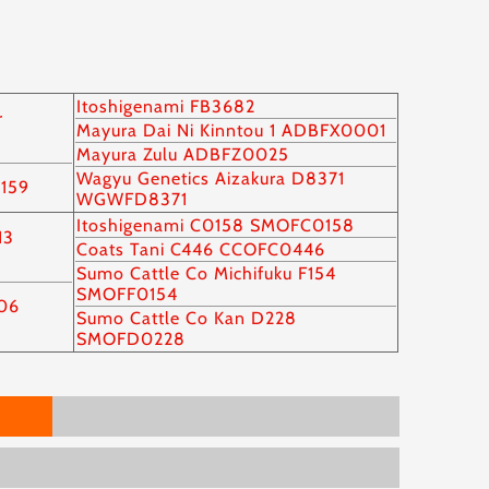
Itoshigenami FB3682
r
Mayura Dai Ni Kinntou 1 ADBFX0001
Mayura Zulu ADBFZ0025
Wagyu Genetics Aizakura D8371
159
WGWFD8371
Itoshigenami C0158 SMOFC0158
13
Coats Tani C446 CCOFC0446
Sumo Cattle Co Michifuku F154
SMOFF0154
206
Sumo Cattle Co Kan D228
SMOFD0228