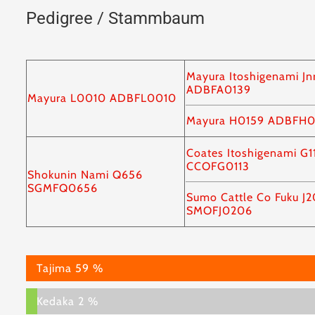
Pedigree / Stammbaum
Mayura Itoshigenami Jn
ADBFA0139
Mayura L0010 ADBFL0010
Mayura H0159 ADBFH0
Coates Itoshigenami G1
CCOFG0113
Shokunin Nami Q656
SGMFQ0656
Sumo Cattle Co Fuku J
SMOFJ0206
Tajima
59 %
Kedaka
2 %