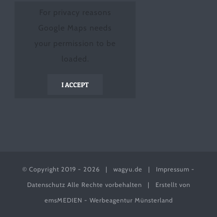
For privacy reasons
Google Maps needs
your permission to be
loaded.
I ACCEPT
© Copyright 2019 -
2026 |
wagyu.de
|
Impressum
-
Datenschutz
Alle Rechte vorbehalten | Erstellt von
emsMEDIEN - Werbeagentur Münsterland