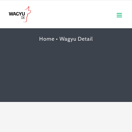
Skip
to
content
Home
•
Wagyu Detail