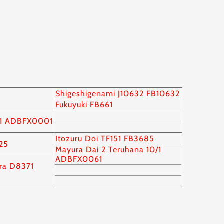
Shigeshigenami J10632 FB10632
Fukuyuki FB661
u 1 ADBFX0001
Itozuru Doi TF151 FB3685
25
Mayura Dai 2 Teruhana 10/1
ADBFX0061
ura D8371