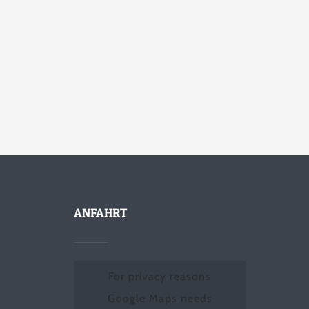
ANFAHRT
For privacy reasons
Google Maps needs