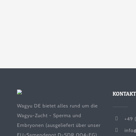
KONTAKT
Wagyu DE bietet alles rund um die
Wagyu-Zucht - Sperma und
+49 
Embryonen (ausgeliefert über unser
info
EU-Samendepot D-SDR 004-EG),