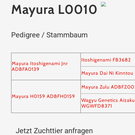
Mayura L0010
Pedigree / Stammbaum
Itoshigenami FB3682
Mayura Itoshigenami Jnr
ADBFA0139
Mayura Dai Ni Kinnto
Mayura Zulu ADBFZ00
Mayura H0159 ADBFH0159
Wagyu Genetics Aizak
WGWFD8371
Jetzt Zuchttier anfragen