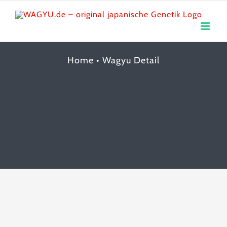
Skip
to
content
Home
•
Wagyu Detail