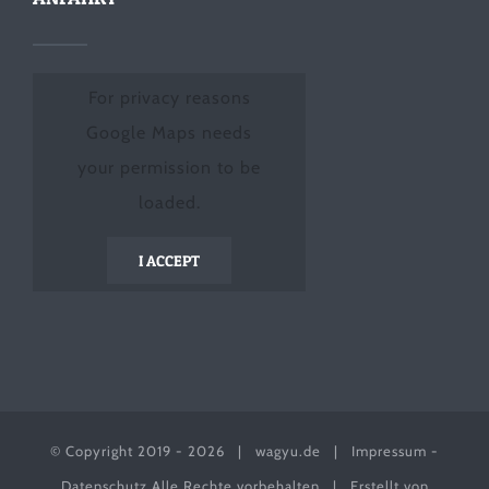
For privacy reasons
Google Maps needs
your permission to be
loaded.
I ACCEPT
© Copyright 2019 -
2026 |
wagyu.de
|
Impressum
-
Datenschutz
Alle Rechte vorbehalten | Erstellt von