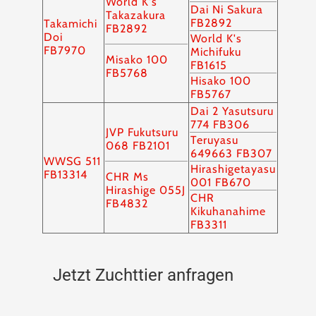
World K's
Dai Ni Sakura
Takazakura
FB2892
Takamichi
FB2892
Doi
World K's
FB7970
Michifuku
Misako 100
FB1615
FB5768
Hisako 100
FB5767
Dai 2 Yasutsuru
774 FB306
JVP Fukutsuru
Teruyasu
068 FB2101
649663 FB307
WWSG 511
Hirashigetayasu
FB13314
CHR Ms
001 FB670
Hirashige 055J
CHR
FB4832
Kikuhanahime
FB3311
Jetzt Zuchttier anfragen