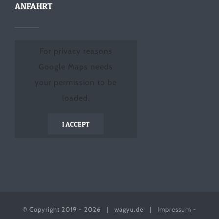
ANFAHRT
For privacy reasons
Google Maps needs
your permission to be
loaded.
I ACCEPT
© Copyright 2019 -
2026 |
wagyu.de
|
Impressum
-