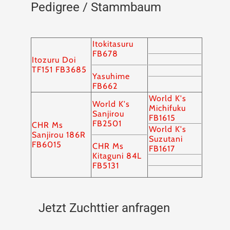
Pedigree / Stammbaum
Itokitasuru
FB678
Itozuru Doi
TF151 FB3685
Yasuhime
FB662
World K's
World K's
Michifuku
Sanjirou
FB1615
FB2501
CHR Ms
World K's
Sanjirou 186R
Suzutani
FB6015
CHR Ms
FB1617
Kitaguni 84L
FB5131
Jetzt Zuchttier anfragen