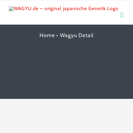
Skip
to
content
Home
•
Wagyu Detail