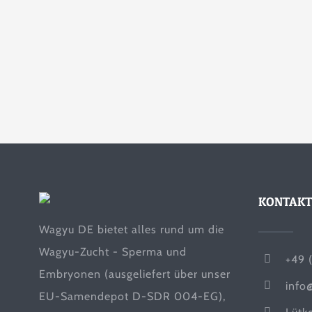
KONTAKT
Wagyu DE bietet alles rund um die
Wagyu-Zucht - Sperma und
+49 
Embryonen (ausgeliefert über unser
info
EU-Samendepot D-SDR 004-EG),