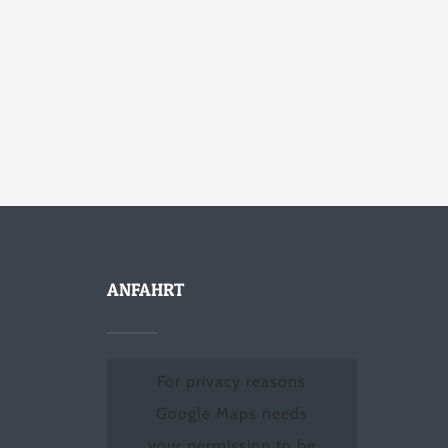
ANFAHRT
For privacy reasons
Google Maps needs
your permission to be