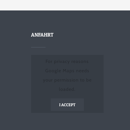
ANFAHRT
For privacy reasons
Google Maps needs
your permission to be
loaded.
I ACCEPT