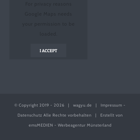
For privacy reasons
Google Maps needs
your permission to be
loaded.
I ACCEPT
© Copyright 2019 -
2026 |
wagyu.de
|
Impressum
-
Datenschutz
Alle Rechte vorbehalten | Erstellt von
emsMEDIEN - Werbeagentur Münsterland