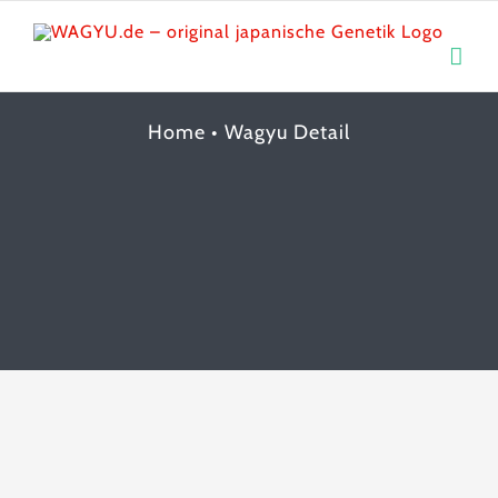
Skip
to
content
Home
•
Wagyu Detail