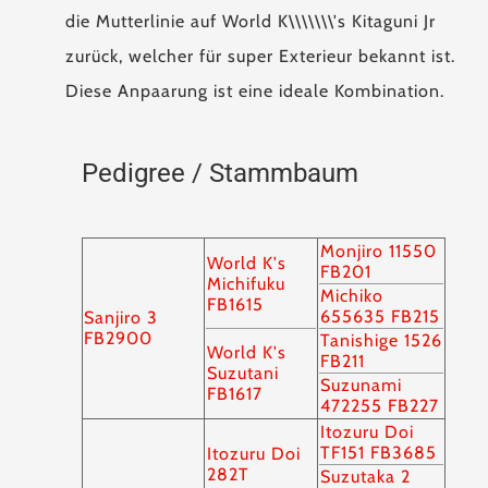
die Mutterlinie auf World K\\\\\\\'s Kitaguni Jr
zurück, welcher für super Exterieur bekannt ist.
Diese Anpaarung ist eine ideale Kombination.
Pedigree / Stammbaum
Monjiro 11550
World K's
FB201
Michifuku
Michiko
FB1615
655635 FB215
Sanjiro 3
FB2900
Tanishige 1526
World K's
FB211
Suzutani
Suzunami
FB1617
472255 FB227
Itozuru Doi
TF151 FB3685
Itozuru Doi
282T
Suzutaka 2