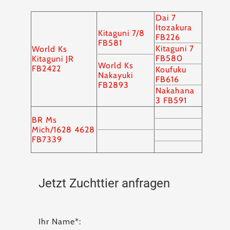
Dai 7
Itozakura
Kitaguni 7/8
FB226
FB581
Kitaguni 7
World Ks
FB580
Kitaguni JR
World Ks
FB2422
Koufuku
Nakayuki
FB616
FB2893
Nakahana
3 FB591
BR Ms
Mich/1628 4628
FB7339
Jetzt Zuchttier anfragen
Ihr Name*: