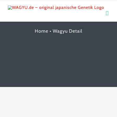
Skip
to
content
Home
•
Wagyu Detail