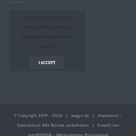
For privacy reasons
Google Maps needs
your permission to be
loaded.
I ACCEPT
© Copyright 2019 -
2026 |
wagyu.de
|
Impressum
-
Datenschutz
Alle Rechte vorbehalten | Erstellt von
emsMEDIEN - Werbeagentur Münsterland