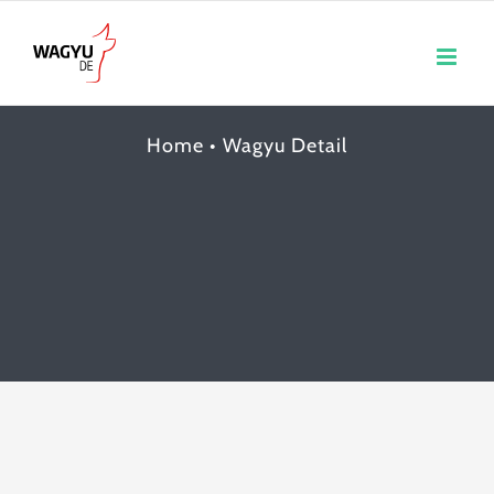
Skip
to
content
Home
•
Wagyu Detail