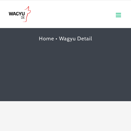
Skip
to
content
Home
•
Wagyu Detail