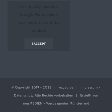
For privacy reasons
Google Maps needs
your permission to be
loaded.
I ACCEPT
© Copyright 2019 -
2026 |
wagyu.de
|
Impressum
-
Datenschutz
Alle Rechte vorbehalten | Erstellt von
emsMEDIEN - Werbeagentur Münsterland