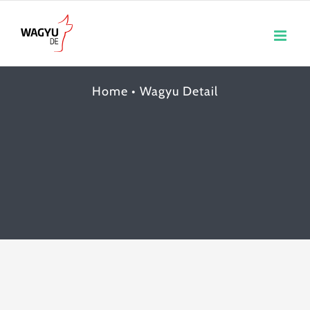
Skip
to
content
Home
•
Wagyu Detail