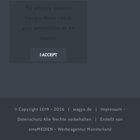
For privacy reasons
Google Maps needs
your permission to be
loaded.
I ACCEPT
© Copyright 2019 -
2026 |
wagyu.de
|
Impressum
-
Datenschutz
Alle Rechte vorbehalten | Erstellt von
emsMEDIEN - Werbeagentur Münsterland