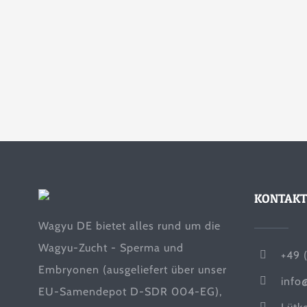
KONTAKT
Wagyu DE bietet alles rund um die
Wagyu-Zucht - Sperma und
+49 
Embryonen (ausgeliefert über unser
info
EU-Samendepot D-SDR 004-EG),