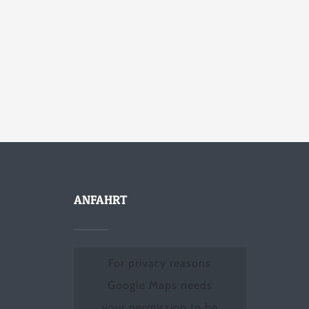
ANFAHRT
For privacy reasons
Google Maps needs
your permission to be