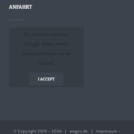
ANFAHRT
For privacy reasons
Google Maps needs
your permission to be
loaded.
I ACCEPT
© Copyright 2019 -
2026 |
wagyu.de
|
Impressum
-