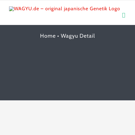
Skip
to
content
Home
•
Wagyu Detail