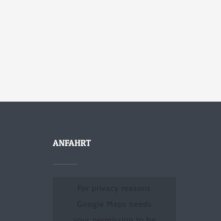
ANFAHRT
For privacy reasons
Google Maps needs
your permission to be