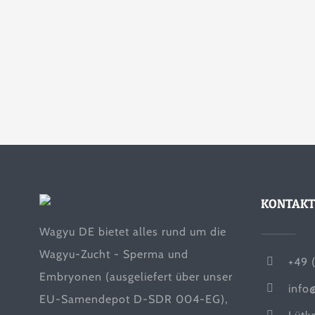
KONTAKT
Wagyu DE bietet alles rund um die
Wagyu-Zucht - Sperma und
+49 
Embryonen (ausgeliefert über unser
info
EU-Samendepot D-SDR 004-EG),