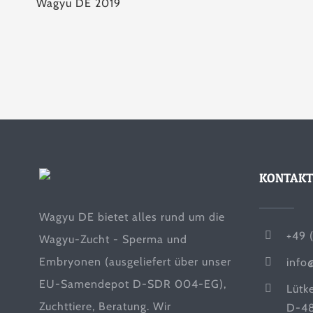
Wagyu DE 2019
KONTAKT
Wagyu DE bietet alles rund um die
+49 
Wagyu-Zucht - Sperma und
Embryonen (ausgeliefert über unser
info
EU-Samendepot D-SDR 004-EG),
Lütk
Zuchttiere, Beratung. Wir
D-48