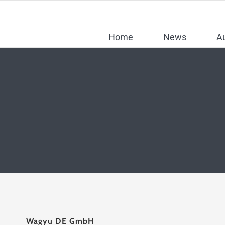
Skip
to
Home
News
A
content
Wagyu DE GmbH