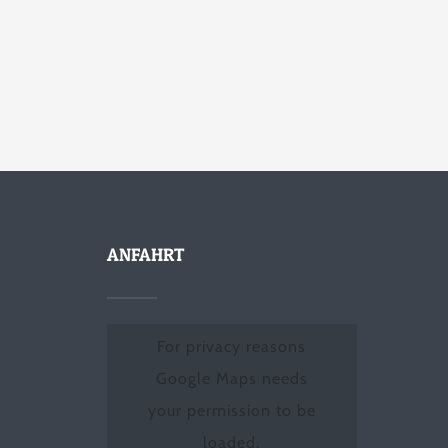
ANFAHRT
For privacy reasons
Google Maps needs
your permission to be
loaded.