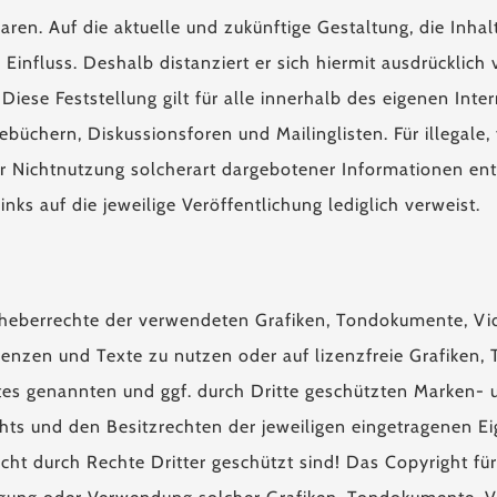
ren. Auf die aktuelle und zukünftige Gestaltung, die Inha
 Einfluss. Deshalb distanziert er sich hiermit ausdrücklich 
 Diese Feststellung gilt für alle innerhalb des eigenen In
büchern, Diskussionsforen und Mailinglisten. Für illegale,
 Nichtnutzung solcherart dargebotener Informationen entst
nks auf die jeweilige Veröffentlichung lediglich verweist.
e Urheberrechte der verwendeten Grafiken, Tondokumente, 
uenzen und Texte zu nutzen oder auf lizenzfreie Grafike
otes genannten und ggf. durch Dritte geschützten Marken-
ts und den Besitzrechten der jeweiligen eingetragenen Ei
cht durch Rechte Dritter geschützt sind! Das Copyright für 