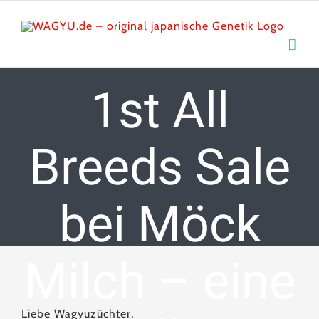
Skip
to
content
1st All
Breeds Sale
bei Möck
Milch – eine
Liebe Wagyuzüchter,