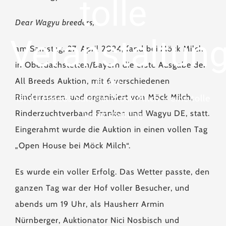
tolle
Dear Wagyu breeders,
Veranstaltun
am Samstag, 27. April 2024, fand bei Möck Milch
in Oberdachstetten/Bayern die erste Ausgabe der
All Breeds Auktion, mit 6 verschiedenen
Home
•
Rinderrassen, und organisiert von Möck Milch,
1st All Breeds Sale bei Möck Milch – eine tolle
Rinderzuchtverband Franken und Wagyu DE, statt.
Veranstaltung
Eingerahmt wurde die Auktion in einen vollen Tag
„Open House bei Möck Milch“.
Es wurde ein voller Erfolg. Das Wetter passte, den
ganzen Tag war der Hof voller Besucher, und
abends um 19 Uhr, als Hausherr Armin
Nürnberger, Auktionator Nici Nosbisch und