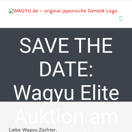
Skip
to
content
SAVE THE
DATE:
Wagyu Elite
Auktion am
Liebe Wagyu Züchter,